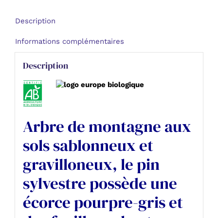
Sylvestre
bio
Description
-
Ps
Informations complémentaires
Description
Arbre de montagne aux
sols sablonneux et
gravilloneux, le pin
sylvestre possède une
écorce pourpre-gris et