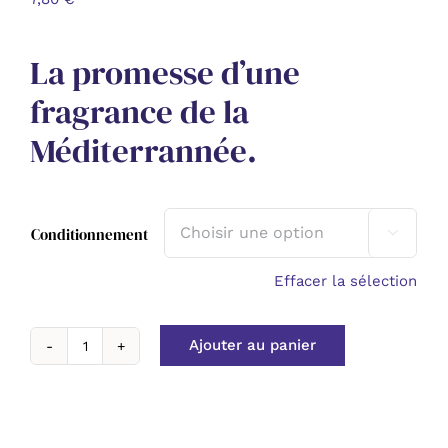
La promesse d’une
fragrance de la
Méditerrannée.
Conditionnement

Effacer la sélection
Ajouter au panier
quantité
de
Huile
essentielle
Pin