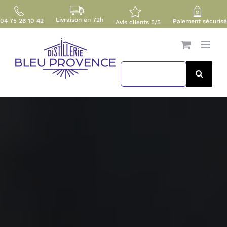
Passer
au
Livraison en 72h
04 75 26 10 42
Paiement sécurisé
Avis clients 5/5
contenu
Search
for: