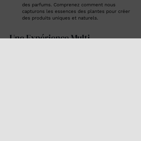
des parfums. Comprenez comment nous
capturons les essences des plantes pour créer
des produits uniques et naturels.
Une Expérience Multi-
Sensorielle
Olfaction des Plantes Fraîches
: Plongez vos
sens dans l’univers olfactif des plantes
aromatiques. Découvrez les nuances et les
subtilités des parfums des plantes fraîchement
cueillies.
Dégustation de Glaces aux Extraits
Provençaux
: Laissez-vous surprendre par nos
glaces artisanales, élaborées avec des extraits
de plantes provençales. Une expérience
gustative unique qui met en valeur les saveurs
et les arômes de notre terroir.