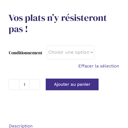
Vos plats n’y résisteront
pas !
Conditionnement
Effacer la sélection
Ajouter au panier
quantité
de
Huile
essentielle
Gingembre
bio
-
Description