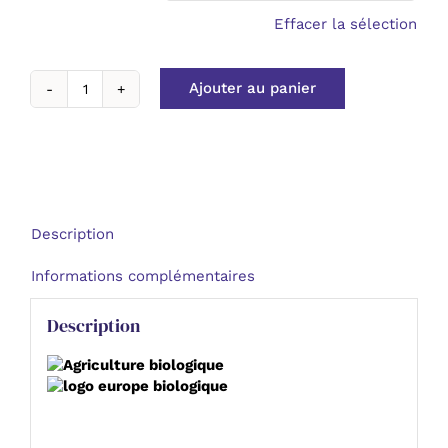
Effacer la sélection
Ajouter au panier
quantité
de
Huile
essentielle
Géranium
Bourbon
bio
Description
-
Gb
Informations complémentaires
Description