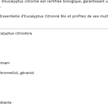
 d’eucalyptus citronné est certifiée biologique, garantissant 
.
Essentielle d’Eucalyptus Citronné Bio et profitez de ses mult
calyptus citriodora
ietnam
itronnellol, géraniol
mbiante