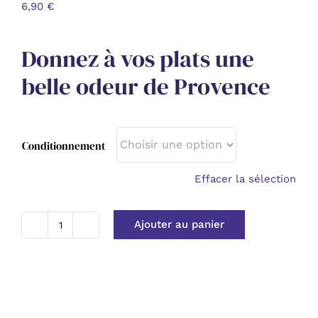
6,90
€
Donnez à vos plats une
belle odeur de Provence
Conditionnement
Effacer la sélection
Ajouter au panier
quantité
de
Huile
essentielle
Romarin
Camphre