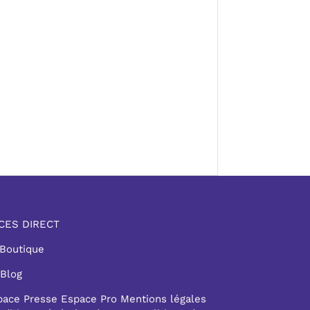
.
CES DIRECT
 Boutique
 Blog
pace Presse
Espace Pro
Mentions légales