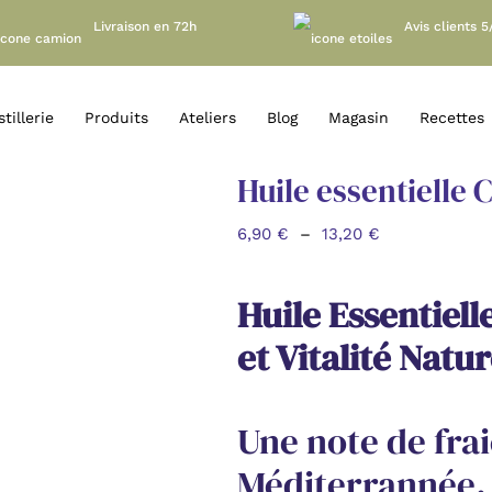
Livraison en 72h
Avis clients 5
tillerie
Produits
Ateliers
Blog
Magasin
Recettes
Huile essentielle C
Plage
6,90
€
–
13,20
€
de
prix :
Huile Essentielle
6,90 €
à
et Vitalité Natur
13,20 €
Une note de fra
Méditerrannée.