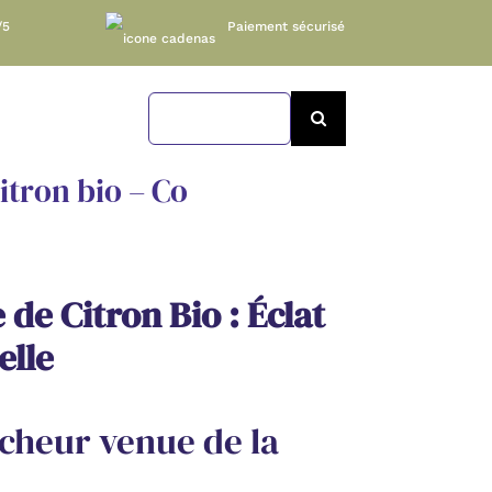
/5
Paiement sécurisé
Search
for:
itron bio – Co
 de Citron Bio : Éclat
elle
icheur venue de la