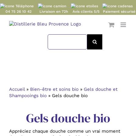
Passer
au
04 75 26 10 42
Livraison en 72h
Avis clients 5/5
Paiement sécurisé
contenu
Search
for:
Accueil
»
Bien-être et soins bio
»
Gels douche et
Shampooings bio
»
Gels douche bio
Gels douche bio
Appréciez chaque douche comme un vrai moment