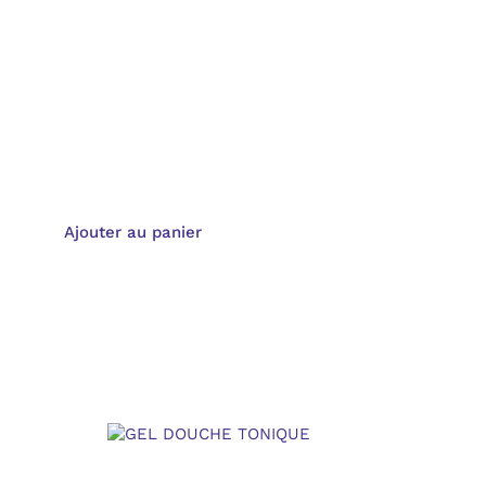
Duo bio Gel douche et eau florale lavande
16,00
€
Ajouter au panier